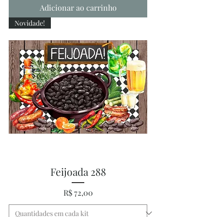
Adicionar ao carrinho
Novidade!
Feijoada 288
Preço
R$ 72,00