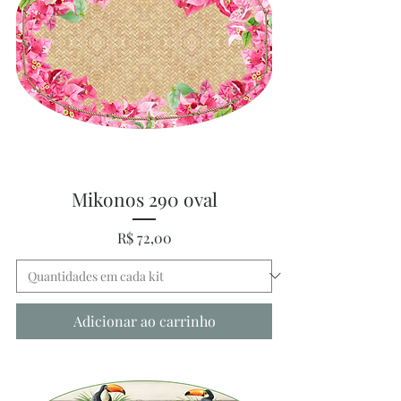
Mikonos 290 oval
Preço
R$ 72,00
Adicionar ao carrinho