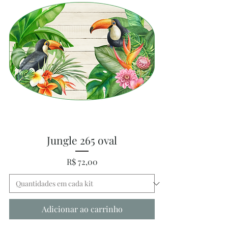
Jungle 265 oval
Preço
R$ 72,00
Adicionar ao carrinho