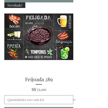
Novidade!
Feijoada 289
Preço
R$ 72,00