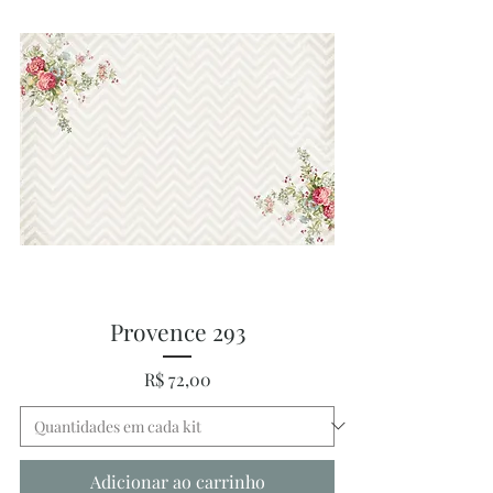
Provence 293
Preço
R$ 72,00
Adicionar ao carrinho