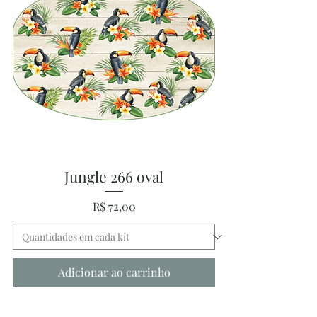
Jungle 266 oval
Preço
R$ 72,00
Adicionar ao carrinho