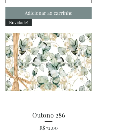
Adicionar ao carrinho
Novidade!
Outono 286
Preço
R$ 72,00