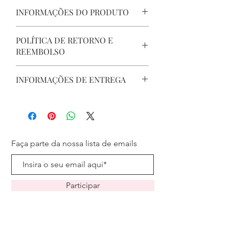
INFORMAÇÕES DO PRODUTO
Confeccionados em papel couché
POLÍTICA DE RETORNO E
laminados
REEMBOLSO
Medidas: 31cm x 46cm
Cuidados:
Fazemos tudo com muito carinho para
Se sujar, limpar com pano seco ou
INFORMAÇÕES DE ENTREGA
que você fique satisfeito com a sua
levemente umedecido;
compra! Caso aconteça algum problema,
Deixar secar totalmente antes de
Seu produto será despachado em até 3
consulte nossa política de trocas e
guardar;
dias
devoluções.
Sensível a líquidos
Frete para Porto Alegre, RS, use o
Dependendo do cuidado pode ser
cupom FRETEGRATIS-POA
utilizado até 10 vezes
Entregas em Caxias do Sul,RS, sem
Faça parte da nossa lista de emails
NÃO MOLHAR AS BORDAS
custos, uma vez por mês. Use o cupom
ENTREGA-CAXIAS
Participar