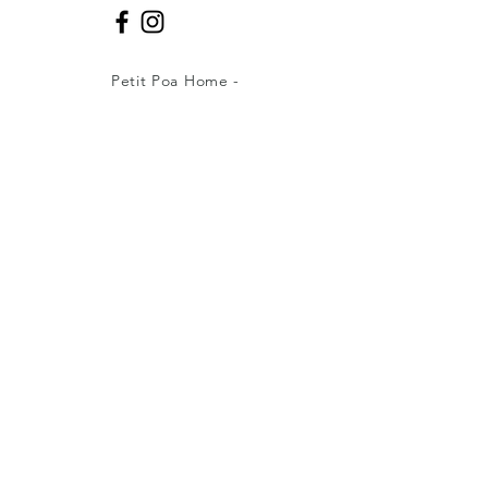
Petit Poa Home -
CNPJ:
14.035.131
/0001-19
Caxias do Sul -RS - Fone:
(51)99402-
5022
petitpoahome@gmail.com