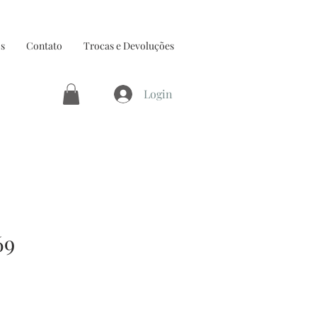
s
Contato
Trocas e Devoluções
Login
69
ço