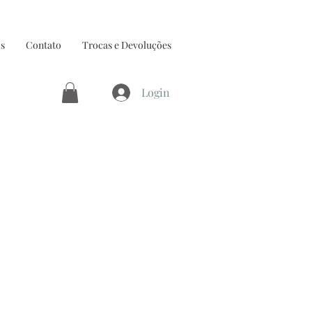
s
Contato
Trocas e Devoluções
Login
ço