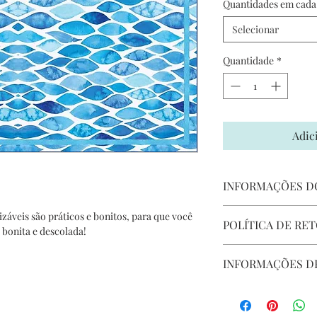
Quantidades em cada 
Selecionar
Quantidade
*
Adic
INFORMAÇÕES D
Confeccionados e
izáveis são práticos e bonitos, para que você
POLÍTICA DE RE
Medidas: 31cm x 
 bonita e descolada!
Cuidados:
Fazemos tudo com mui
Se sujar, limpar 
INFORMAÇÕES D
satisfeito com a sua
umedecido;
problema, consulte no
Deixar secar total
Seu produto será 
Sensível a líquido
Frete para Porto 
Dependendo do cui