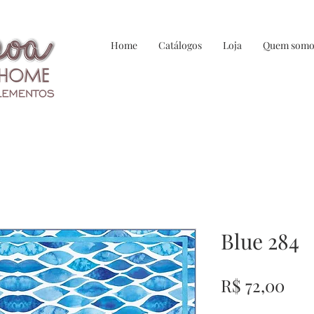
Home
Catálogos
Loja
Quem somo
Blue 284
Pre
R$ 72,00