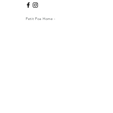
Petit Poa Home -
CNPJ:
14.035.131
/0001-19
Caxias do Sul -RS - Fone:
(51)99402-
5022
petitpoahome@gmail.com