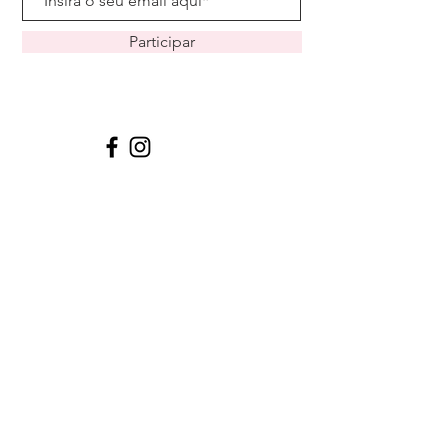
Participar
Petit Poa Home -
CNPJ:
14.035.131
/0001-19
Caxias do Sul -RS - Fone:
(51)99402-
5022
petitpoahome@gmail.com