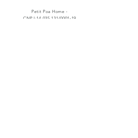
Petit Poa Home -
CNPJ:
14.035.131
/0001-19
Caxias do Sul -RS - Fone:
(51)99402-
5022
petitpoahome@gmail.com