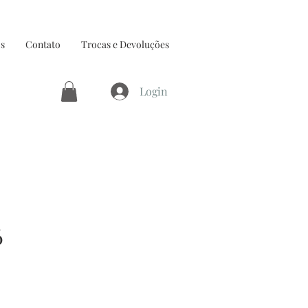
s
Contato
Trocas e Devoluções
Login
6
ço