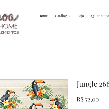
Home
Catálogos
Loja
Quem somo
Jungle 26
Pre
R$ 72,00