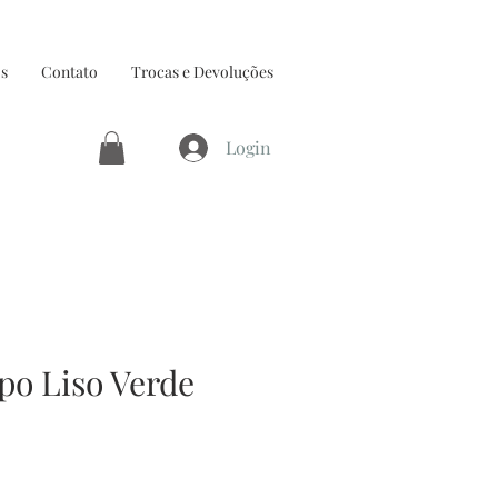
s
Contato
Trocas e Devoluções
Login
o Liso Verde
ço