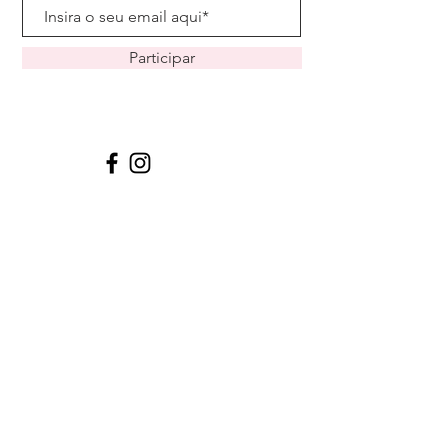
Participar
Petit Poa Home -
CNPJ:
14.035.131
/0001-19
Caxias do Sul -RS - Fone:
(51)99402-
5022
petitpoahome@gmail.com