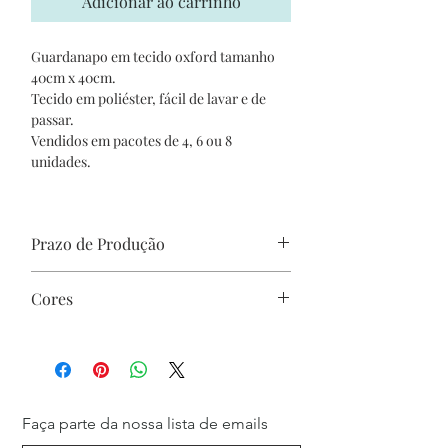
Adicionar ao carrinho
Guardanapo em tecido oxford tamanho
40cm x 40cm.
Tecido em poliéster, fácil de lavar e de
passar.
Vendidos em pacotes de 4, 6 ou 8
unidades.
Prazo de Produção
Produto feito somente sob encomenda.
Cores
Prazo de produção: 7 dias
As cores podem variar de acordo com
cada monitor
Faça parte da nossa lista de emails