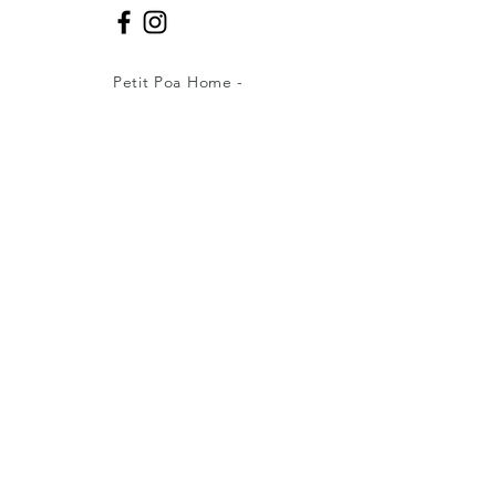
Petit Poa Home -
CNPJ:
14.035.131
/0001-19
Caxias do Sul -RS - Fone:
(51)99402-
5022
petitpoahome@gmail.com